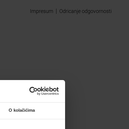
Impresum
Odricanje odgovornosti
O kolačićima