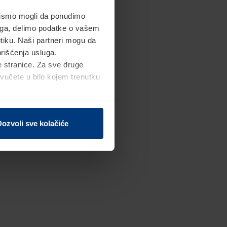
 bismo mogli da ponudimo
toga, delimo podatke o vašem
tiku. Naši partneri mogu da
rišćenja usluga.
 stranice. Za sve druge
vučete u bilo kojem trenutku
ozvoli sve kolačiće