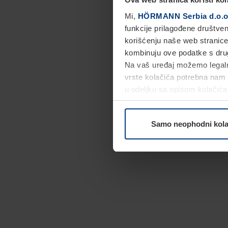
Mi,
HÖRMANN Serbia d.o.o
funkcije prilagođene društve
korišćenju naše web stranice
kombinuju ove podatke s drugi
Na vaš uređaj možemo legaln
vrste kolačića potrebna nam 
u odeljku sa opisom kolačića
Samo neophodni kola