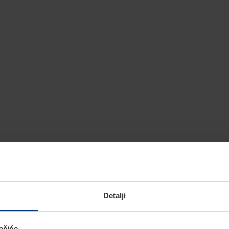
Detalji
ačiće