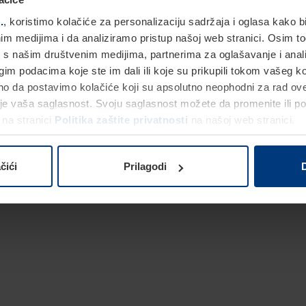
.
, koristimo kolačiće za personalizaciju sadržaja i oglasa kako
nim medijima i da analiziramo pristup našoj web stranici. Osim 
 s našim društvenim medijima, partnerima za oglašavanje i anali
m podacima koje ste im dali ili koje su prikupili tokom vašeg ko
o da postavimo kolačiće koji su apsolutno neophodni za rad ove
je vaša saglasnost. Svoju saglasnost možete da promenite ili po
 na stranici
Politika zaštite privatnosti
na našoj web stranici.
čići
Prilagodi
D